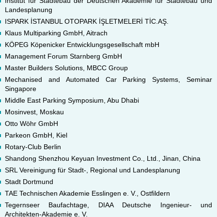
Institut für Städtebau der Deutschen Akademie für Städtebau und
Landesplanung
ISPARK İSTANBUL OTOPARK İŞLETMELERİ TİC.AŞ.
Klaus Multiparking GmbH, Aitrach
KÖPEG Köpenicker Entwicklungsgesellschaft mbH
Management Forum Starnberg GmbH
Master Builders Solutions, MBCC Group
Mechanised and Automated Car Parking Systems, Seminar
Singapore
Middle East Parking Symposium, Abu Dhabi
Mosinvest, Moskau
Otto Wöhr GmbH
Parkeon GmbH, Kiel
Rotary-Club Berlin
Shandong Shenzhou Keyuan Investment Co., Ltd., Jinan, China
SRL Vereinigung für Stadt-, Regional und Landesplanung
Stadt Dortmund
TAE Technischen Akademie Esslingen e. V., Ostfildern
Tegernseer Baufachtage, DIAA Deutsche Ingenieur- und
Architekten-Akademie e. V.